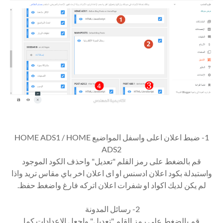
1- ضبط اعلان اعلى واسفل المواضيع HOME ADS1 / HOME
ADS2
قم بالضغط على رمز القلم "تعديل" واحذف الكود الموجود
واستبدلة بكود اعلان ادسنس او اى اعلان اخر باي مقاس تريد واذا
لم يكن لديك اكواد او شفرات اعلان اتركه فارغ واضغط حفظ.
2- رسائل المدونة
قم بالضغط على رمز القلم "تعديل" واجعل الاعدادات كما