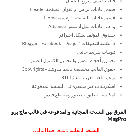
قالب خفيف سريع التحميل
قسم إعلانات لرأس أو عنوان الصفحة Header
قسم إعلانات للصفحة الرئيسية Home
يدعم إعلانات مثل ادسنس Adsense
صندوق المؤلف بشكل احترافي
3 أنظمة للتعليقات "Blogger - Facebook - Disqus"
تبويبات شريط جانبي
تحسين أحجام الصور والتحميل الكسول للصور
حقوق القالب مخصصة باسم مدونتك - Copyrights
يدعم اللغة العربية تلقائيا RTL
اسكريبتات غير مشفرة في النسخة المدفوعة
امكانيىة التعليق ب صور ومقاطع فيديو
الفرق بين النسحة المجانية والمدفوعة في قالب ماج برو
MagPro
النسخة المجانية لا يتوفر فيها التالي :