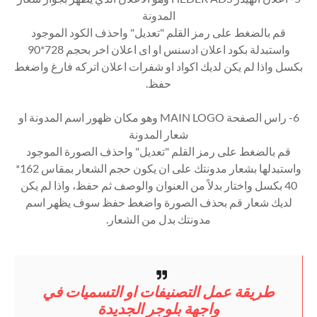
المدونة
قم بالضغط على رمز القلم "تعديل" واحذف الكود الموجود
واستبدلة بكود اعلان ادسنس او اى اعلان اخر بحجم 728*90
بكسل واذا لم يكن لديك اكواد او شفرات اعلان اتركه فارغ واضغط
حفظ.
6- راس الصفحة MAIN LOGO وهو مكان ظهور اسم المدونة او
شعار المدونة
قم بالضغط على رمز القلم "تعديل" واحذف الصورة الموجود
واستبدلها بشعار مدونتك على ان يكون حجم الشعار بمقاس 162*
40 بكسل واختار بدلاً من العنوان والوصف ثم حفظ، واذا لم يكن
لديك شعار قم بحذف الصورة واضغط حفظ سوف يظهر اسم
مدونتك بدل من الشعار.
طريقة عمل التصنيفات او التسميات في
واجهة بلوجر الجديدة