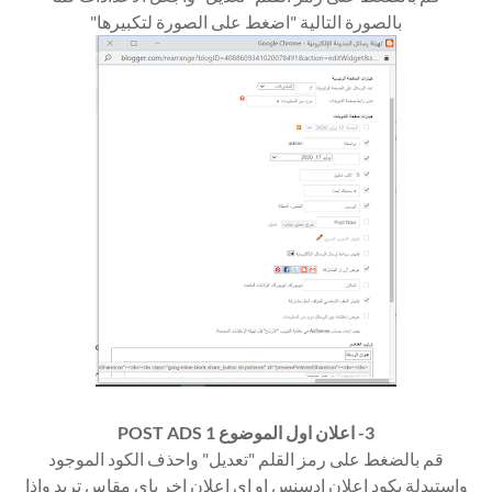
بالصورة التالية "اضغط على الصورة لتكبيرها"
3- اعلان اول الموضوع POST ADS 1
قم بالضغط على رمز القلم "تعديل" واحذف الكود الموجود
واستبدلة بكود اعلان ادسنس او اى اعلان اخر باي مقاس تريد واذا