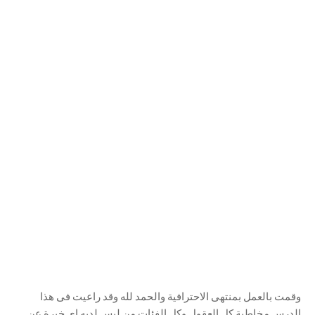
وقمت بالعمل بمنتهى الاحترافية والحمد لله وقد راعيت فى هذا
الدرس مخاطبة كل العقول وكل الفئات من ليس لديه اى خبرة عن