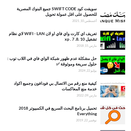
سويفت كود SWIFT CODE جميع البنوك المصرية
للحصول على اقل عمولة تحويل
أغسطس 10, 2021
تعريف اي كارت واي فاي او لان WIFI - LAN لاي نظام
تشغيل xp . 7 .8. 10
مارس 15, 2018
حل مشكلة عدم ظهور شبكة الواي فاي في اللاب توب :
حلول سريعة وموثوقة ✅
يوليو 22, 2024
كيفية منع رقم من الاتصال بي فودافون وجميع اكواد
خدمة منع المعاكسات
مارس 09, 2022
تحميل برنامج البحث السريع في الكمبيوتر 2018
Everything
نوفمبر 22, 2019