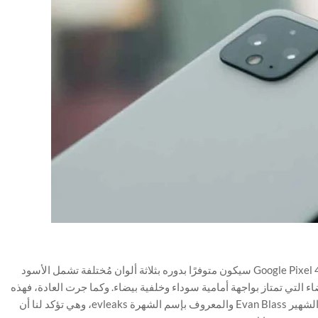
كما هو الحال مع الجوال Google Pixel 4، فالجوال Google Pixel 4 XL سيكون متوفرًا بدوره بثلاثة ألوان مُختلفة تشمل الأسود
اء التي تمتاز بواجهة أمامية سوداء وخلفية بيضاء. وكما جرت العادة، فهذه
الصورة المسربة الجديدة وردتنا من المسرب الأمريكي الشهير Evan Blass والمعروف بإسم الشهرة evleaks، وهي تؤكد لنا أن