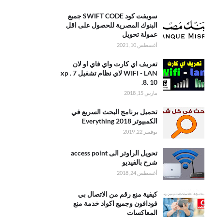
سويفت كود SWIFT CODE جميع
البنوك المصرية للحصول على اقل
عمولة تحويل
أغسطس 10, 2021
تعريف اي كارت واي فاي او لان
WIFI - LAN لاي نظام تشغيل xp . 7
.8. 10
مارس 15, 2018
تحميل برنامج البحث السريع في
الكمبيوتر 2018 Everything
نوفمبر 22, 2019
تحويل الراوتر الى access point
شرح بالفيديو
أغسطس 24, 2018
كيفية منع رقم من الاتصال بي
فودافون وجميع اكواد خدمة منع
المعاكسات