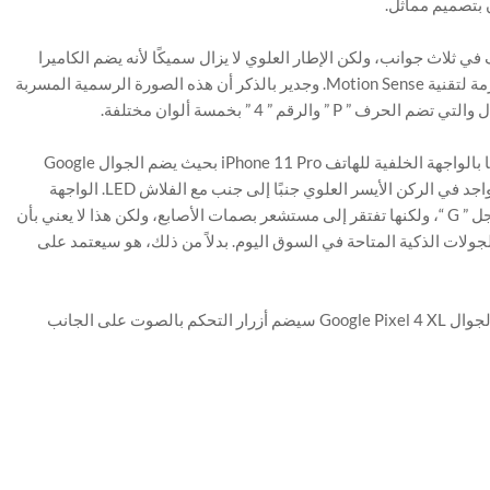
لجوال Google Pixel 4 XL بإطار نحيف في ثلاث جوانب، ولكن الإطار العلوي لا يزال سميكًا لأنه يضم الكاميرا
الأمامية وسماعة الأذن، فضلا عن المكونات الأخرى اللازمة لتقنية Motion Sense. وجدير بالذكر أن هذه الصورة الرسمية المسربة
الرقم ” 4 ” بخمسة ألوان مختلفة.
وعندما يتعلق الأمر بالواجهة الخلفية للهاتف، فهي تذكرنا بالواجهة الخلفية للهاتف iPhone 11 Pro بحيث يضم الجوال Google
Pixel 4 XL بدوره كاميرتان داخل وحدة مربعة الشكل تتواجد في الركن الأيسر العلوي جنبًا إلى جنب مع الفلاش LED. الواجهة
الخلفية للهاتف Google Pixel 4 XL تضم أيضا شعار جوجل ” G “، ولكنها تفتقر إلى مستشعر بصمات الأصابع، ولكن هذا لا يعني بأن
لات الذكية المتاحة في السوق اليوم. بدلاً من ذلك، هو سيعتمد على
هذه الصور الرسمية المسربة الجديدة تؤكد لنا أيضًا أن الجوال Google Pixel 4 XL سيضم أزرار التحكم بالصوت على الجانب