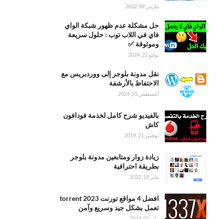
مارس 09, 2022
حل مشكلة عدم ظهور شبكة الواي
فاي في اللاب توب : حلول سريعة
وموثوقة ✅
يوليو 22, 2024
نقل مدونة بلوجر إلى ووردبريس مع
الاحتفاظ بالأرشفة
أغسطس 31, 2024
بالفيديو شرح كامل لخدمة فودافون
كاش
نوفمبر 21, 2019
زيادة زوار ومتابعين مدونة بلوجر
بطريقة احترافية
يناير 18, 2022
افضل 4 مواقع تورنت torrent 2023
تعمل بشكل جيد وسريع وآمن
يناير 01, 2023