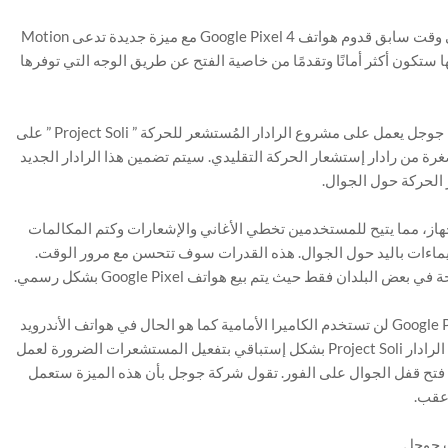
تجدر الإشارة إلى أن شركة جوجل كانت قد أكدت لنا في وقت سابق قدوم هواتف Google Pixel 4 مع ميزة جديدة تدعى Motion
ها ستكون أكثر أمانًا وتقدمًا من خاصية الفتح عن طريق الوجه التي توفرها
كان فريق المشاريع والتكنولوجيات المتقدمة في شركة جوجل يعمل على مشروع الرادار المُستشعر للحركة ” Project Soli ” على
ة من رادار إستشعار الحركة التقليدي. سيتم تضمين هذا الرادار الجديد
ادار تفعيل ميزات Motion Sense على الجهاز، مما يتيح للمستخدمين تخطي الأغاني والإشعارات وكتم المكالمات
إيماءات باليد حول الجوال. هذه القدرات سوف تتحسن مع مرور الوقت.
خاصية فتح الشاشة عن طريق الوجه في الجوال Google Pixel 4 لن تستخدم الكاميرا الأمامية كما هو الحال في هواتف الأندرويد
الأخرى. عندما يصل المستخدمون إلى أجهزتهم، سيقوم الرادار Project Soli بشكل إستباقي بتفعيل المستشعرات الضرورة لعمل
فتح قفل الجوال على الفور. تقول شركة جوجل بأن هذه الميزة ستعمل
 عقب.