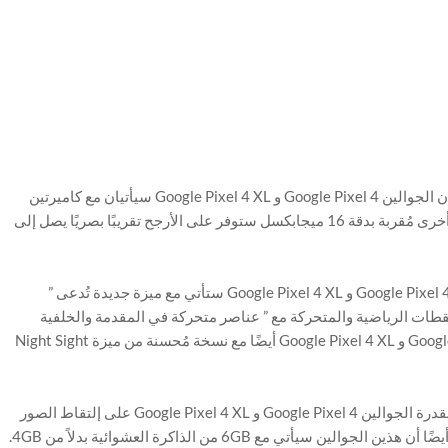
وبالعودة إلى التسريبات والشائعات السابقة، فقد تردد أن الجوالين Google Pixel 4 و Google Pixel 4 XL سيأتيان مع كاميرتين
في الواجهة الخلفية، واحدة عادية بدقة 12 ميجابكسل وأخرى مُقربة بدقة 16 ميجابكسل ستوفر على الأرجح تقريبًا بصريًا يصل إلى
وعلى ما يبدو، هذه الكاميرا الخلفية المزدوجة للهاتفين Google Pixel 4 و Google Pixel 4 XL ستأتي مع ميزة جديدة تُدعى ”
صوير اللقطات الرياضية والمتحركة مع ” عناصر متحركة في المقدمة والخلفية
المضببة “. بالإضافة إلى ذلك، سيأتي الجوالين Google Pixel 4 و Google Pixel 4 XL أيضًا مع نسخة مُحسنة من ميزة Night Sight
ذكرت التقارير السابقة كذلك أن شركة جوجل ستفتخر بقدرة الجوالين Google Pixel 4 و Google Pixel 4 XL على إلتقاط الصور
تي مع 6GB من الذاكرة العشوائية بدلاً من 4GB.