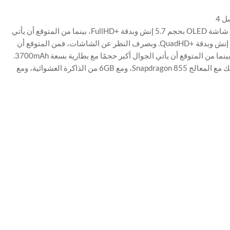
عمومًا، من المتوقع أن يصل الجوال Google Pixel 4 مع شاشة OLED بحجم 5.7 إنش وبدقة +FullHD، بينما من المتوقع أن يأتي
الجوال Google Pixel 4 XL مع شاشة OLED بحجم 6.3 إنش وبدقة +QuadHD. وبصرف النظر عن الشاشات، فمن المتوقع أن
يأتي الجوال الأصغر حجمًا مع بطارية بسعة 2800mAh، بينما من المتوقع أن يأتي الجوال أكبر حجمًا مع بطارية بسعة 3700mAh.
وعلاوة على ذلك، فمن المتوقع أن يأتي كلا الجوالين كذلك مع المعالج Snapdragon 855، ومع 6GB من الذاكرة العشوائية، ومع