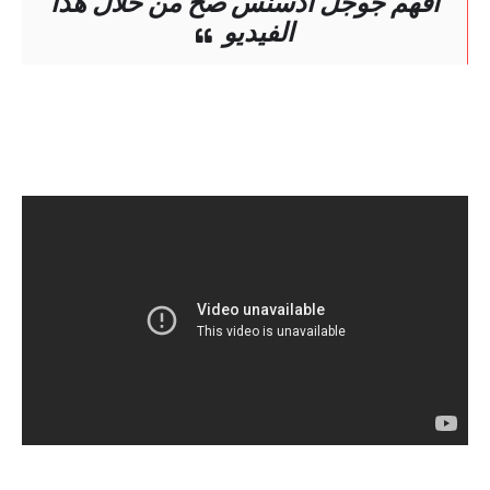
افهم جوجل ادسنس صح من خلال هذا
الفيديو